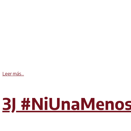
Details
Leer más...
3J #NiUnaMenos 