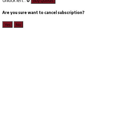
Unlock left :
0
Buy Quotas
Are you sure want to cancel subscription?
Yes
No