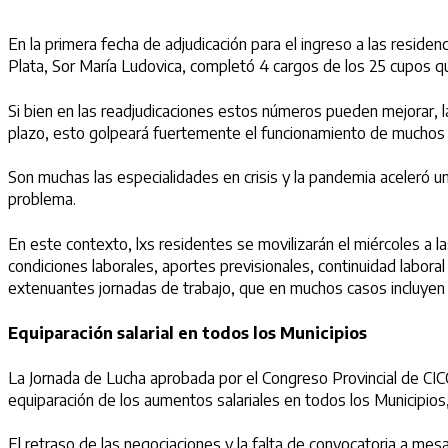
En la primera fecha de adjudicación para el ingreso a las resid
Plata, Sor María Ludovica, completó 4 cargos de los 25 cupos qu
Si bien en las readjudicaciones estos números pueden mejorar, l
plazo, esto golpeará fuertemente el funcionamiento de muchos s
Son muchas las especialidades en crisis y la pandemia aceleró un 
problema.
En este contexto, lxs residentes se movilizarán el miércoles a
condiciones laborales, aportes previsionales, continuidad labor
extenuantes jornadas de trabajo, que en muchos casos incluyen
Equiparación salarial en todos los Municipios
La Jornada de Lucha aprobada por el Congreso Provincial de CICO
equiparación de los aumentos salariales en todos los Municipios,
El retraso de las negociaciones y la falta de convocatoria a mes