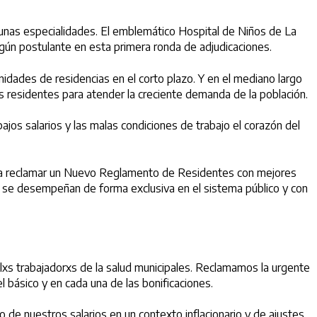
lgunas especialidades. El emblemático Hospital de Niños de La
ingún postulante en esta primera ronda de adjudicaciones.
idades de residencias en el corto plazo. Y en el mediano largo
s residentes para atender la creciente demanda de la población.
bajos salarios y las malas condiciones de trabajo el corazón del
 para reclamar un Nuevo Reglamento de Residentes con mejores
ue se desempeñan de forma exclusiva en el sistema público y con
 lxs trabajadorxs de la salud municipales. Reclamamos la urgente
l básico y en cada una de las bonificaciones.
 de nuestros salarios en un contexto inflacionario y de ajustes