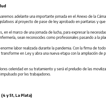
alud
levaremos adelante una importante jornada en el Anexo de la Cám
egislativos al proyecto de pase de ley aprobado en paritarias y qu
, en el marco de una jornada de lucha, para expresar la necesida
 enfermería, sean reconocidxs como profesionales pasando a la pl
enorme labor realizada durante la pandemia. Con la firma de todos
transforme en Ley y abra una nueva etapa con la ampliación de p
orxs celeridad en su tratamiento y será el preludio de las movili
o impulsado por lxs trabajadorxs.
(4 y 51, La Plata)