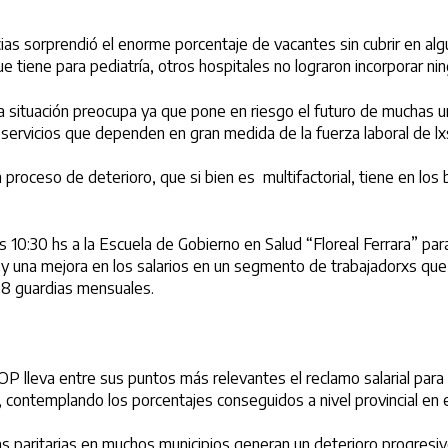
encias sorprendió el enorme porcentaje de vacantes sin cubrir en a
e tiene para pediatría, otros hospitales no lograron incorporar n
a situación preocupa ya que pone en riesgo el futuro de muchas un
ervicios que dependen en gran medida de la fuerza laboral de lx
proceso de deterioro, que si bien es multifactorial, tiene en los 
 las 10:30 hs a la Escuela de Gobierno en Salud “Floreal Ferrara”
al y una mejora en los salarios en un segmento de trabajadorxs q
 8 guardias mensuales.
P lleva entre sus puntos más relevantes el reclamo salarial para
 contemplando los porcentajes conseguidos a nivel provincial en e
as paritarias en muchos municipios generan un deterioro progresivo