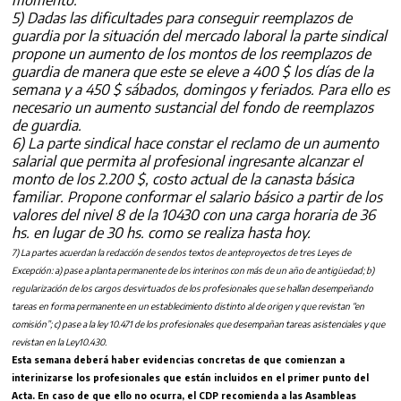
momento.
5) Dadas las dificultades para conseguir reemplazos de
guardia por la situación del mercado laboral la parte sindical
propone un aumento de los montos de los reemplazos de
guardia de manera que este se eleve a 400 $ los días de la
semana y a 450 $ sábados, domingos y feriados. Para ello es
necesario un aumento sustancial del fondo de reemplazos
de guardia.
6) La parte sindical hace constar el reclamo de un aumento
salarial que permita al profesional ingresante alcanzar el
monto de los 2.200 $, costo actual de la canasta básica
familiar. Propone conformar el salario básico a partir de los
valores del nivel 8 de la 10430 con una carga horaria de 36
hs. en lugar de 30 hs. como se realiza hasta hoy.
7) La partes acuerdan la redacción de sendos textos de anteproyectos de tres Leyes de
Excepción: a) pase a planta permanente de los interinos con más de un año de antigüedad; b)
regularización de los cargos desvirtuados de los profesionales que se hallan desempeñando
tareas en forma permanente en un establecimiento distinto al de origen y que revistan “en
comisión”; c) pase a la ley 10.471 de los profesionales que desempañan tareas asistenciales y que
revistan en la Ley
10.430.
Esta semana deberá haber evidencias concretas de que comienzan a
interinizarse los profesionales que están incluidos en el primer punto del
Acta. En caso de que ello no ocurra, el CDP recomienda a las Asambleas