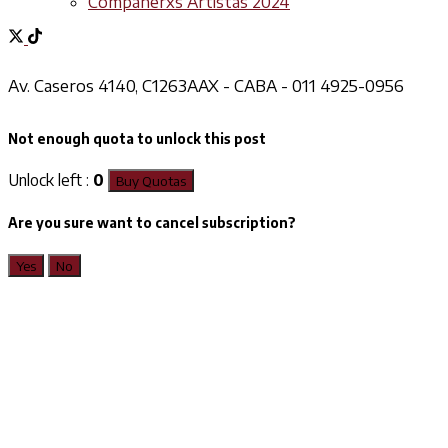
Compañerxs Artistas 2024
Av. Caseros 4140, C1263AAX - CABA - 011 4925-0956
Not enough quota to unlock this post
Unlock left :
0
Buy Quotas
Are you sure want to cancel subscription?
Yes
No