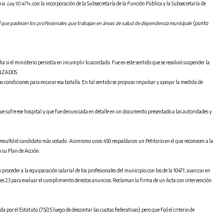
ia Ley 10.471»,
con la incorporación de la Subsecretaría de la Función Pública y la Subsecretaría de
rial que padecen los profesionales que trabajan en áreas de salud de dependencia municipal»
(punto
a si el ministerio persistía en incumplir lo acordado. Fue en este sentido que se resolvió suspender la
NZADOS.
 las condiciones para encarar esa batalla. En tal sentido se propuso impulsar y apoyar la medida de
ese hospital y que fue denunciada en detalle en un documento presentado a las autoridades y
resultó el candidato más votado.
Asimismo unos 450 respaldaron un Petitorio en el que reconocen a la
 su Plan de Acción.
proceder a la equiparación salarial de los profesionales del municipio con los de la 10471, avanzar en
tes 23 para evaluar el cumplimiento de estos anuncios. Reclaman la firma de un Acta con intervención
 por el Estatuto (75/25 luego de descontar las cuotas federativas) pero que fijó el criterio de