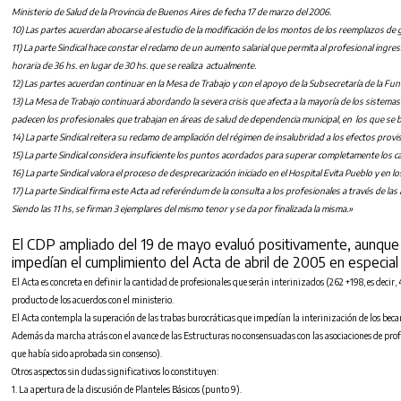
Ministerio de Salud de la Provincia de Buenos Aires de fecha 17 de marzo del 2006.
10) Las partes acuerdan abocarse al estudio de la modificación de los montos de los reemplazos de
11) La parte Sindical hace constar el reclamo de un aumento salarial que permita al profesional ingres
horaria de 36 hs. en lugar de 30 hs. que se realiza actualmente.
12) Las partes acuerdan continuar en la Mesa de Trabajo y con el apoyo de la Subsecretaría de la Func
13) La Mesa de Trabajo continuará abordando la severa crisis que afecta a la mayoría de los sistemas
padecen los profesionales que trabajan en áreas de salud de dependencia municipal, en los que se busc
14) La parte Sindical reitera su reclamo de ampliación del régimen de insalubridad a los efectos provis
15) La parte Sindical considera insuficiente los puntos acordados para superar completamente los cau
16) La parte Sindical valora el proceso de desprecarización iniciado en el Hospital Evita Pueblo y en 
17) La parte Sindical firma este Acta ad referéndum de la consulta a los profesionales a través de las
Siendo las 11 hs, se firman 3 ejemplares del mismo tenor y se da por finalizada la misma.»
El CDP ampliado del 19 de mayo evaluó positivamente, aunque co
impedían el cumplimiento del Acta de abril de 2005 en especial 
El Acta es concreta en definir la cantidad de profesionales que serán interinizados (262 +198, es decir, 
producto de los acuerdos con el ministerio.
El Acta contempla la superación de las trabas burocráticas que impedían la interinización de los beca
Además da marcha atrás con el avance de las Estructuras no consensuadas con las asociaciones de profe
que había sido aprobada sin consenso).
Otros aspectos sin dudas significativos lo constituyen:
1. La apertura de la discusión de Planteles Básicos (punto 9).