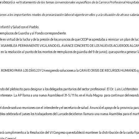
se abocará a
«el tratamiento de los temas convencionales específicos de la Carrera Profesional Hospitalar
nes a los importantes niveles de precarización laboral vigente en ellos y a la situación de atraso sala
Infantil y Salud con el Pueblo.
e Reemplazos de Guardia y al Fondo correspondiente.
 en virtud de la lucha y de la presión de los anuncios de que CICOP se aprestaba a reiniciar un plan de luch
ALERTA Y ASAMBLEA PERMANENTE VIGILANDO EL AVANCE CONCRETO DE LOS NUEVOS ACUERDOS ALCA
iva en la resolución al punto de los montos de reemplazos de guardia del 9 de junio), que apunte a generar
ERO PARA LOS DÍAS 23 Y 24 exigiendo soluciones a la GRAVE CRISIS DE RECURSOS HUMANOS que sufre 
o del plebiscito para designar a los delegados paritarios del sector profesional. El Dr.
Luis Lichtenstein 
 intereses». La AP llama a una nueva Asamblea el 31-5 / 11 hs. en el Aula Magna para continuar delineando
 donde sostuvo reuniones con el intendente y el secretario de salud. Anunció el apoyo de la provincia para 
mblea celebrada el jueves los trabajadores del Larcade decidieron llamara una nueva Asamblea para el mar
rá cumplimiento a la Resolución del VI Congreso que estableció mantener la distribución de la cuota fijada
ción Gremial.