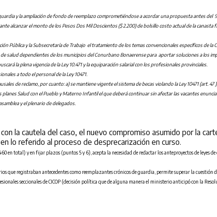
 guardia y la ampliación de fondo de reemplazo comprometiéndose a acordar una propuesta antes del 9 
ante alcanzar el monto de los Pesos Dos Mil Doscientos ($ 2.200) de bolsillo costo actual de la canasta f
ión Pública y la Subsecretaría de Trabajo el tratamiento de los temas convencionales específicos de la C
 de salud dependientes de los municipios del Conurbano Bonaerense para aportar soluciones a los importa
ará la plena vigencia de la Ley 10.471 y la equiparación salarial con los profesionales provinciales.
ionales a todo el personal de la Ley 10471.
sales de reclamo, por cuanto: a) se mantiene vigente el sistema de becas violando la Ley 10471 (art. 47
los planes Salud con el Pueblo y Materno Infantil el que deberá continuar sin afectar las vacantes enuncia
 asamblea y el plenario de delegados.
n la cautela del caso, el nuevo compromiso asumido por la cartera
en lo referido al proceso de desprecarización en curso.
460 en total) y en fijar plazos (puntos 5 y 6), acepta la necesidad de redactar los anteproyectos de leyes de
rios que registraban antecedentes como reemplazantes crónicos de guardia, permite superar la cuestión de
sionales seccionales de CICOP (decisión política que de alguna manera el ministerio anticipó con la Resol