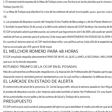
2. El reconocimiento expreso de la Mesa de Trabajo como una Paritaria en tanto plantea que la misma 
Trabajo (punto 12).
3. La Mesa de Trabajo que abordará la crisis de los sistemas de salud municipales
«para aportar solucio
13).
4. Los procesos de desprecarización del Hospital Evita Pueblo de Berazategui y de los Planes Materno 
5. También le pone fecha (9 de junio) a la definición sobre el relamo de CICOP de elevar los montos d
El CDP ampliado valoró que este avance, así como el que logramos en abril de 2005, solo pudo ser posible
medida de fuerza prevista para el próximo 23 de mayo pero MANTENERSE EN ESTADO DE 
En cuanto al reclamo salarial, el CDP resolvió desarrollar una política activa (más allá de la expectat
fuerza anunciada por ATE para el 30 de mayo.
EL MELCHOR ROMERO PARA 48 HORAS
El CDP ampliado respalda plenamente el PARO DE 48 HS. AL QUE LLAMÓ LA SECCIONAL MELCHOR ROM
que aun no ha tenido respuesta.
ROTUNDO TRIUNFO DE LA CICOP EN EL POSADAS
Más de cuatrocientos profesionales respaldaron a la Asociación de Profesionales del Posadas participand
Asociación como la «entidad gremial representativa y en la cual confían y depositan la defensa de sus
EL LARCADE EN ESTADO DE ALERTA
El viceministro de salud de la provincia, Dr. Carlos Sanguinetti, estuvo la semana pasada en San Miguel
el proceso de desprecarización y dar mejoras salariales también al sector No Profesional. En una Asa
de las autoridades municipales y de las carteras de Salud y Trabajo de la provincia.
PRESUPUESTO
El CDP continuará analizando el presupuesto del ejercicio para establecer el modo concreto en que se da
solventar de manera
compartida
las Asesorías Legal y Contable, la Inter Hospitalaria y el Fondo de Ac