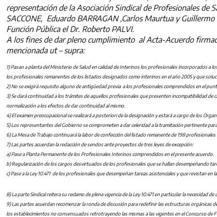
representación de la Asociación Sindical de Profesionales d
SACCONE, Eduardo BARRAGAN ,Carlos Maurtua y Guillermo PACAG
Función Pública el Dr. Roberto PALVI.
A los fines de dar pleno cumplimiento al Acta-Acuerdo firmada
mencionada ut – supra:
1) Pasan a planta del Ministerio de Salud en calidad de Interinos los profesionales incorporados a lo
los profesionales remanentes de los listados designados como interinos en el año 2005 y que soluci
2) No se exigirá requisito alguno de antigüedad previa a los profesionales comprendidos en el punto 
3) Se dará continuidad a los trámites de aquellos profesionales que presenten incompatibilidad de 
normalización a los efectos de dar continuidad al mismo.
4) El examen preocupacional se realizará a posteriori de la designación y estará a cargo de los Organ
5) Los representantes del Gobierno se comprometen a dar celeridad a la tramitación pertinente para 
6) La Mesa de Trabajo continuará la labor de confección del listado remanente de 198 profesionales fi
7) Las partes acuerdan la redacción de sendos ante proyectos de tres leyes de excepción:
a) Pase a Planta Permanente de los Profesionales Interinos comprendidos en el presente acuerdo.
b) Regularización de los cargos desvirtuados de los profesionales que se hallan desempeñando tare
c) Pase a la Ley 10.471 de los profesionales que desempeñan tareas asistenciales y que revistan en la
8) La parte Sindical reitera su reclamo de plena vigencia de la Ley 10.471 en particular la necesidad de
9) Las partes acuerdan recomenzar la ronda de discusión para redefinir las estructuras orgánicas de 
los establecimientos no consensuados retrotrayendo las mismas a las vigentes en el Concurso de Fu