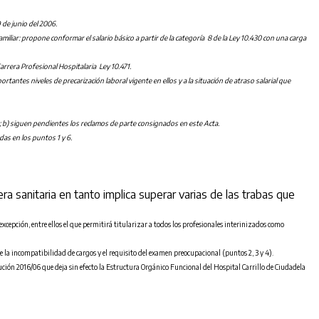
de junio del 2006.
amiliar: propone conformar el salario básico a partir de la categoría 8 de la Ley 10.430 con una carga
arrera Profesional Hospitalaria Ley 10.471.
ntes niveles de precarización laboral vigente en ellos y a la situación de atraso salarial que
 ); b) siguen pendientes los reclamos de parte consignados en este Acta.
das en los puntos 1 y 6.
 sanitaria en tanto implica superar varias de las trabas que
 excepción, entre ellos el que permitirá titularizar a todos los profesionales interinizados como
 la incompatibilidad de cargos y el requisito del examen preocupacional (puntos 2, 3 y 4).
ución 2016/06 que deja sin efecto la Estructura Orgánico Funcional del Hospital Carrillo de Ciudadela