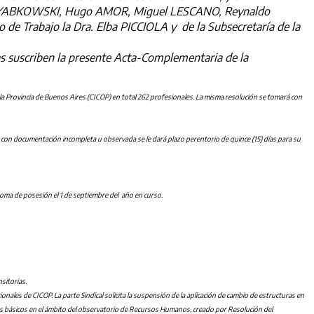
 Jorge YABKOWSKI, Hugo AMOR, Miguel LESCANO, Reynaldo
e Trabajo la Dra. Elba PICCIOLA y de la Subsecretaría de la
das suscriben la presente Acta-Complementaria de la
de la Provincia de Buenos Aires (CICOP) en total 262 profesionales. La misma resolución se tomará con
 con documentación incompleta u observada se le dará plazo perentorio de quince (15) días para su
 toma de posesión el 1 de septiembre del año en curso.
nsitorias.
nales de CICOP. La parte Sindical solicita la suspensión de la aplicación de cambio de estructuras en
les básicos en el ámbito del observatorio de Recursos Humanos, creado por Resolución del