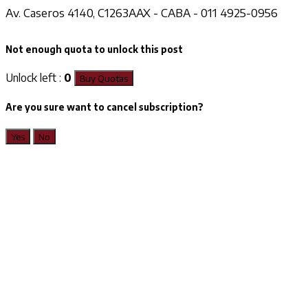
Av. Caseros 4140, C1263AAX - CABA - 011 4925-0956
Not enough quota to unlock this post
Unlock left :
0
Buy Quotas
Are you sure want to cancel subscription?
Yes
No