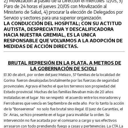
2) Movilización al pasillo de la Dirección el miércoles 12/05, 3)
Paro de 24 horas el jueves 20/05 con Movilización al
Ministerio de Salud, 4) procurar la elección de Delegados por
Servicio y sectores para una superior organización.
LA CONDUCCIÓN DEL HOSPITAL; CON SU ACTITUD
AUTISTA, DESPRECIATIVA Y DESCALIFICADORA
HACIA NUESTRA GREMIAL, ES LA UNICA
RESPONSABLE QUE VOLVAMOS A LA ADOPCIÓN DE
MEDIDAS DE ACCIÓN DIRECTAS.
BRUTAL REPRESIÓN EN LA PLATA, A METROS DE
LA GOBERNACIÓN DE SCIOLI
El 30 de abril, por orden del juez Melazo, 57 familias de la localidad de
Gorina fueron desalojadas brutalmente por las fuerzas de seguridad
provinciales. Agrava el hecho el que los terrenos son propiedad del
Estado provincial. Muchas de las familias llevaban más de 20 años
instaladas en el lugar. No se respetó el acuerdo entre los moradores y
Ferrobaires que vencía en Septiembre de este año. Por lo tanto la acción
de la “Bonaerense” no solo fue brutal sino ilegal. El Juez de Garantías, el
Dr. Arias, se hizo presente en el lugar para invalidar la orden. Su
intervención no fue acatada por el comisario a cargo y sus efectivos
arrasaron con todo prendiendo fuego a casas y pertenencias. La CTA La