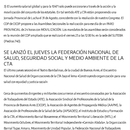
3) El aumento salarial global y para la 10471 solo puede avizorarse a través de la acción y la
movilización del conjunto de los estatales. En tal sentido ATE y CTA están proponiendo una
Jornada Provincial de Lucha el 31 de Agosto, coincidente con la resolución de nuestro Congreso. El
CDP de CICOP propone a las Asambleas Seccionales la realización para ese día de un PARO
PROVINCIAL de 24 horas con MOVILIZACIÓN. Los mandatos de las asambleas serán considerados
en la reunión del CDP ampliado que se realizará el viernes 25 a las 12:00 hs. en la sede del SUTEBA
(Piedras 740).
SE LANZÓ EL JUEVES LA FEDERACIÓN NACIONAL DE
SALUD, SEGURIDAD SOCIAL Y MEDIO AMBIENTE DE LA
CTA
El último jueves sesionó en el Teatro Bambalinas, de la ciudad de Buenos Aires, el Encuentro
Nacional de Salud de Organizaciones de la CTA bajo el lema «Construyendo organización para una
salud con equidad y justicia social».
Cerca de quinientos dirigentes y militantes concurrieron al encuentro convocados por la Asociación
de Trabajadores del Estado (ATE), la Asociación Sindical de Profesionales de la Salud de la
Provincia de Buenos Aires (CICOP), la Asociación de Agentes de Propaganda Médica (AAPM), la
Asociación de Profesionales de la Salud de Salta (APSADES), el Instituto de Estudio y Formación
de la CTA, el Movimiento Barrial Bonaerense, el Movimiento Territorial Liberación (MTL), el
Movimiento Octubres, el Movimiento Territorial Independiente «Germán Abdala», la Organización
Barrial Tupac Amaru, Movimiento de Unidad Popular, la Federación Nacional de Trabajadores