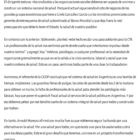
El dirigente sostuvo: «los sindicatos y las organizaciones sociales debemos ser capaces de unirnos y
construir un sistema nacional de salud. Porque el actual sigue siendo el coto de negocios de los
grandes grupos económicos que tiene a Ginés González García y a los ministros provinciales como
gerentes de este esquema de salud subordinado al Banco Mundial y que deja fuera la real
preocupación que debería tener el Estado: la salud de nuestro pueblo».
En sintonía con lo anterior, Yabkowski, planteó: «este hecho es dar una paso adelante para la CTA.
Los profesionales de la salud nos sentimos parte de este sueño que intentamos impulsar desde
nuestra Central” y agregó: hoy “médicos, psicólogos, o cualquier profesional ve la necesidad de
organizarse gremialmente ya que no ve la salida a la crisis sanitaria, laboral y social que vive
nuestro sistema de salud. Esto es un paso, sentirnos todos parte de una clase, la trabajadora».
Asimismo, el referente de la CICOP concluyó que «el sistema de salud en Argentina es una bomba de
tiempo, implosiona. Las guardias llenas de pulgas, las colas de pacientes desde las 2 de la mañana
para obtener un turno, la falta de profesionales de la salud pata atender las patologías más
básicas: hay que poner el superávit fiscal actual al servicio de la salud pública en Argentina. Y por
eso debemos pelear por ese bendito sueño de un sistema integral de salud para todos y construido
por todos».
En tanto, Arnold Moreyra afirmó con mucha fuerza que «debemos seguir luchando por una
alternativa en la salud. Por una salud para todos, sin que exista una para los asalariados y otra
para los desocupados. Este es el gran desafío que tenemos, unirnos en un proyecto transformador
común».