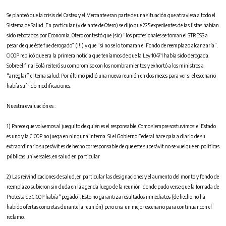
Se planteó que la crisis del Castex y el Mercante eran parte de una situación que atraviesa a todo el
Sistema de Salud. En particular (y delante de Otero) se dijo que 225 expedientes de las listas habían
sido rebotados por Economía. Otero contestó que (sic) “los profesionales se toman el STRESS a
pesar de que éste fue derogado” (!!!) y que “si no se lo tomaran el Fondo de reemplazo alcanzaría”.
CICOP replicó que era la primera noticia que teníamos de que la Ley 10471 había sido derogada.
Sobre el final Solá reiteró su compromiso con los nombramientos y exhortó a los ministros a
“arreglar” el tema salud. Por último pidió una nueva reunión en dos meses para ver si el escenario
había sufrido modificaciones.
Nuestra evaluación es :
1) Parece que volvemos al jueguito de quién es el responsable. Como siempre sostuvimos: el Estado
es uno y la CICOP no juega en ninguna interna. Si el Gobierno Federal hace gala a diario de su
extraordinario superávit es de hecho corresponsable de que este superávit no se vuelque en políticas
públicas universales, en salud en particular
2) Las reivindicaciones de salud, en particular las designaciones y el aumento del monto y fondo de
reemplazo subieron sin duda en la agenda luego de la reunión donde pudo verse que la Jornada de
Protesta de CICOP había “pegado”. Esto no garantiza resultados inmediatos (de hecho no ha
habido ofertas concretas durante la reunión) pero crea un mejor escenario para continuar con el
reclamo.