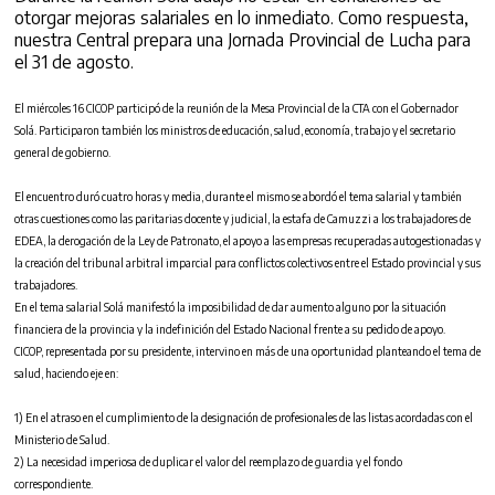
otorgar mejoras salariales en lo inmediato. Como respuesta,
nuestra Central prepara una Jornada Provincial de Lucha para
el 31 de agosto.
El miércoles 16 CICOP participó de la reunión de la Mesa Provincial de la CTA con el Gobernador
Solá. Participaron también los ministros de educación, salud, economía, trabajo y el secretario
general de gobierno.
El encuentro duró cuatro horas y media, durante el mismo se abordó el tema salarial y también
otras cuestiones como las paritarias docente y judicial, la estafa de Camuzzi a los trabajadores de
EDEA, la derogación de la Ley de Patronato, el apoyo a las empresas recuperadas autogestionadas y
la creación del tribunal arbitral imparcial para conflictos colectivos entre el Estado provincial y sus
trabajadores.
En el tema salarial Solá manifestó la imposibilidad de dar aumento alguno por la situación
financiera de la provincia y la indefinición del Estado Nacional frente a su pedido de apoyo.
CICOP, representada por su presidente, intervino en más de una oportunidad planteando el tema de
salud, haciendo eje en:
1) En el atraso en el cumplimiento de la designación de profesionales de las listas acordadas con el
Ministerio de Salud.
2) La necesidad imperiosa de duplicar el valor del reemplazo de guardia y el fondo
correspondiente.