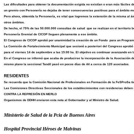
Las dificultades para obtener la documentación exigida no existían o eran más fáciles de
un gremio con Personería no dejaba de tener consecuencias positivas para el ámbito mu
Pero ahora, obtenida la Personería, es vital que logremos la extensión de la misma al á
otros ámbitos.
De hecho, el 75% de las 50.000.000 consultas de salud que se realizan en el territorio b
Personería Gremial de CICOP lleguen plenamente a ese ámbito.
El Congreso de CICOP aprobó por unanimidad la creación de un Fondo para un Programa 
La Comisión de Fortalecimiento Municipal que sesionó a posteriori del Congreso aprobó
para el viernes 14 de septiembre a las 15:00 hs. El objetivo es continuar avanzando en 
En el Congreso se informó que acaba de producirse la incorporación de la Asociación de
mismo plano la seccional Tandil pasó en pocos días de 44 a cerca de 120 asociados.
RESIDENTES
Se recuerda que la Comisión Nacional de Profesionales en Formación de la FeSProSa tien
Las Comisiones Directivas Seccionales de los establecimientos con residencias deben col
CONTRA LA REPRESIÓN EN MERLO
Organismos de DDHH enviaron esta nota al Gobernador y al Ministro de Salud.
BUENOS 
Ministerio de Salud de la Pcia de Buenos Aires
Hospital Provincial Héroes de Malvinas