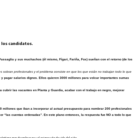
e los candidatos.
 Passaglia y sus muchachos (él mismo, Fígari, Fariña, Fox) sueñan con el retorno (de los
es sobran profesionales y el problema consiste en que los que están no trabajan todo lo que
l y pagar salarios dignos. Ellos quieren 3000 millones para volcar importantes sumas
 cubrir las vacantes en Planta y Guardia, acabar con el trabajo en negro, mejorar
10 millones que iban a incorporar al actual presupuesto para nombrar 200 profesionales
esor “las cuentas ordenadas”. En este plano entonces, la respuesta fue NO a todo lo que
l séptimo mes de embarazo y el primer año de vida del niño.