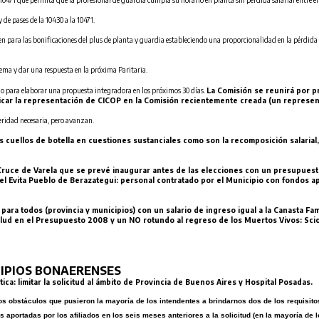
 de pases de la 10430 a la 10471.
para las bonificaciones del plus de planta y guardia estableciendo una proporcionalidad en la pérdida de 
tema y dar una respuesta en la próxima Paritaria.
no para elaborar una propuesta integradora en los próximos 30 días.
La Comisión se reunirá por pr
ificar la representación de CICOP en la Comisión recientemente creada (un represen
eridad necesaria, pero avanzan.
 cuellos de botella en cuestiones sustanciales como son la recomposición salarial,
 Cruce de Varela que se prevé inaugurar antes de las elecciones con un presupuest
l Evita Pueblo de Berazategui: personal contratado por el Municipio con fondos ap
para todos (provincia y municipios) con un salario de ingreso igual a la Canasta Fa
 Salud en el Presupuesto 2008 y un NO rotundo al regreso de los Muertos Vivos: Sci
CIPIOS BONAERENSES
ca: limitar la solicitud al ámbito de Provincia de Buenos Aires y Hospital Posadas.
s obstáculos que pusieron la mayoría de los intendentes a brindarnos dos de los requisitos f
aportadas por los afiliados en los seis meses anteriores a la solicitud (en la mayoría de l