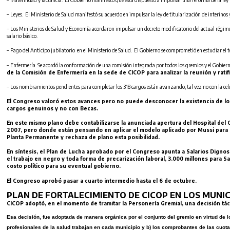
– Leyes. El Ministerio de Salud manifestó su acuerdo en impulsar la ley de titularización de interinos y
– Los Ministerios de Salud y Economía acordaron impulsar un decreto modificatorio del actual régimen 
salario básico.
– Pago del Anticipo jubilatorio en el Ministerio de Salud. El Gobierno se comprometió en estudiar el 
– Enfermería. Se acordó la conformación de una comisión integrada por todos los gremios y el Gobier
de la Comisión de Enfermería en la sede de CICOP para analizar la reunión y rat
– Los nombramientos pendientes para completar los 318 cargos están avanzando, tal vez no con la cel
El Congreso valoró estos avances pero no puede desconocer la existencia de los
cargos genuinos y no con Becas.
En este mismo plano debe contabilizarse la anunciada apertura del Hospital del
2007, pero donde están pensando en aplicar el modelo aplicado por Mussi para e
Planta Permanente y rechaza de plano esta posibilidad.
En síntesis, el Plan de Lucha aprobado por el Congreso apunta a Salarios Dignos 
el trabajo en negro y toda forma de precarización laboral, 3.000 millones para
costo político para su eventual gobierno.
El Congreso aprobó pasar a cuarto intermedio hasta el 6 de octubre.
PLAN DE FORTALECIMIENTO DE CICOP EN LOS MUNI
CICOP adoptó, en el momento de tramitar la Personería Gremial, una decisión tácti
Esa decisión, fue adoptada de manera orgánica por el conjunto del gremio en virtud de lo
profesionales de la salud trabajan en cada municipio y b) los comprobantes de las cuotas 