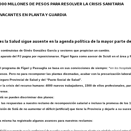
000 MILLONES DE PESOS PARA RESOLVER LA CRISIS SANITARIA
 VACANTES EN PLANTA Y GUARDIA
es la Salud sigue ausente en la agenda política de la mayor parte d
es continuistas de Ginés González García y sectores que propician un cambio.
o aparato del PJ pugna por reposicionarse. Fígari figura como asesor de Scioli en el área y
 programa de Fígari y Passaglia se basa en sus convicciones de siempre: “
en los hospital
 pesos. Pero no para recomponer las plantas diezmadas, acabar con la precarización labora
eguro Provincial de Salud y del “Pacto Social de Salud”.
 la crisis del recurso humano: 4000 nuevos trabajadores, 1500 de ellos profesionales, para
rense.
Solá se pueden discriminar dos planos:
, las respuestas a nuestro reclamo de recomposición salarial e incluso la promesa de los 
ión de Solá de no aumentar el déficit (artificial) que tiene la Provincia y dejarle a su suc
la misma ha registrado algunos avances para nuestros reclamos:
10471 que permita que la profesional de guardia cumpla su horario en planta sin pérdida salarial entre e