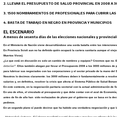
2. LLEVAR EL PRESUPUESTO DE SALUD PROVINCIAL EN 2008 A 3
3. 1500 NOMBRAMIENTOS DE PROFESIONALES PARA CUBRIR LAS
4. BASTA DE TRABAJO EN NEGRO EN PROVINCIA Y MUNICIPIOS
EL ESCENARIO
A menos de sesenta días de las elecciones nacionales y provincial
En el Ministerio de Nación viene desarrollándose una sorda batalla entre las intencion
En Provincia Scioli aun no ha definido quién ocupará la cartera sanitaria aunque el viej
Muertos Vivos).
¿Lo que está en discusión es solo un cambio de nombres y equipos? Creemos que no. El
deberían
”. Ellos también abogan por llevar el Presupuesto 2008 a los 3000 millones de
para lubricar sus negociados con las corporaciones y el sector privado de la mano del S
Nosotros lo decimos claramente: los 3000 millones deben ir fundamentalmente a resolver
salarios y, en definitiva, resolver la crisis que afecta al Sistema Público de Salud Bonae
En este contexto, en la negociación paritaria sectorial con la actual administración de 
En uno de ellos, el vinculado al presupuesto y que debe contar con el aval de Economía
antes de fin de año han sido rechazados de plano por el gobierno que se basa en la decis
pedimos.
En un segundo plano sí puede decirse que ha habido una verdadera negociación y que 
– Maternidad y lactancia. El Gobierno manifestó que está dispuesto a impulsar una reforma de la ley 