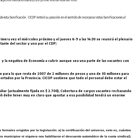
esta bonificación. CICOP reiteró su posición en el sentido de incorporar estas bonificaciones al
imera vez el miércoles próximo y el jueves 6-9 a las 14:30 se reunirá el plenario
tante del sector y uno por el CDP
).
 y la negativa de Economía a cubrir aunque sea una parte de las vacantes con
o para lo que resta de 2007 de 2 millones de pesos y uno de 30 millones para
ortados por la Provincia. CICOP sostiene que todo el personal debe estar el
miliar (actualmente fijada en $ 2.700), Cobertura de cargos vacantes rechazando
oli debe tener muy en claro que apostar a esa posibilidad tendrá un enorme
ormales exigidos por la legislación: a) la certificación del universo, esto es, cuántos
os municipios ni siquiera nos habilitaron el descuento automático de la cuota sindical).