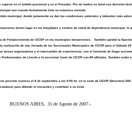
 superar en el ámbito provincial y en el Posadas. Por tal motivo se tomó esa decisión tácti
nicipal aun cuando formalmente éste no estuviera incluido.
mbito municipal, donde justamente se dan las condiciones salariales y laborales más advers
onaerense tienen lugar en los hospitales y centros de salud de dependencia municipal, lo qu
de Fortalecimiento de CICOP en los municipios bonaerenses . También aprobó la fijación 
 la realización de una Jornada de las Seccionales Municipales de CICOP para el Sábado 29 
las tareas organizativas y el intercambio de experiencias, con el horizonte de llegar acci
 Profesionales de Lincoln a la seccional Junín de CICOP con 80 afiliados. También están a
e previsto reunirse el 8 de septiembre a las 9:00 hs. en la sede de CICOP (Directorio 506
aborar para difundir el encuentro y contribuir a su éxito.
AIRES, 31 de Agosto de 2007.-