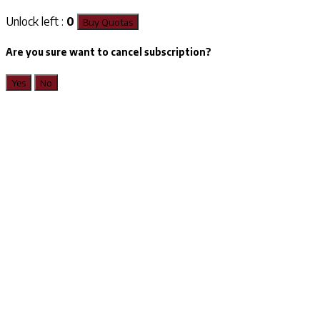
Unlock left :
0
Buy Quotas
Are you sure want to cancel subscription?
Yes
No