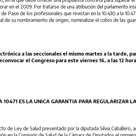
en la que debe ofrecer una propuesta concreta para superar el at
rar en el 2009. Por tratarse de una atribución del parlamento insis
y de Pase de los profesionales que revistan en la 10.430 a la 10.4
al de su nombramiento de origen, nominalizar el cobro de las gua
ectrónica a las seccionales el mismo martes a la tarde, 
econvocar el Congreso para este viernes 16, a las 12 hor
LA 10471 ES LA UNICA GARANTIA PARA REGULARIZAR L
Ley de Salud presentado por la diputada Silvia Caballero, actua
sión en la Comisión de Salud de la Cámara de Diputados el primero 