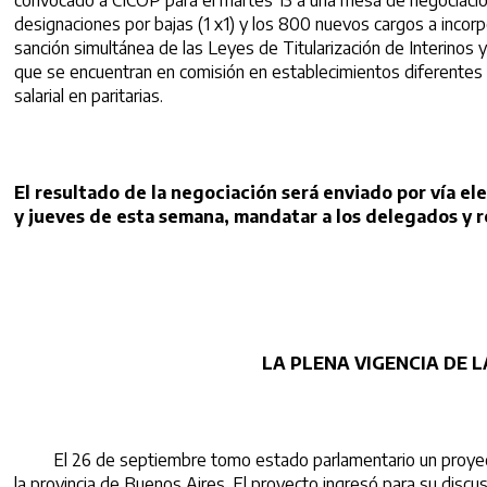
convocado a CICOP para el martes 13 a una mesa de negociación, 
designaciones por bajas (1 x1) y los 800 nuevos cargos a incorpo
sanción simultánea de las Leyes de Titularización de Interinos 
que se encuentran en comisión en establecimientos diferentes 
salarial en paritarias.
El resultado de la negociación será enviado por vía el
y jueves de esta semana, mandatar a los delegados y r
LA PLENA VIGENCIA DE 
El 26 de septiembre tomo estado parlamentario un proyecto de 
la provincia de Buenos Aires. El proyecto ingresó para su discu