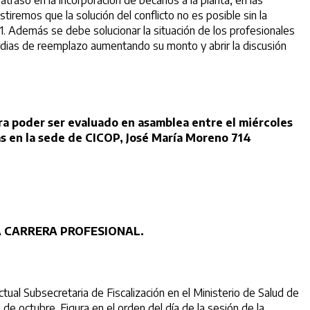
raso en la incorporación de becarios a la planta, en las
tiremos que la solución del conflicto no es posible sin la
71. Además se debe solucionar la situación de los profesionales
rdias de reemplazo aumentando su monto y abrir la discusión
para poder ser evaluado en asamblea entre el miércoles
as en la sede de CICOP, José María Moreno 714
A CARRERA PROFESIONAL.
l Subsecretaria de Fiscalización en el Ministerio de Salud de
de octubre. Figura en el orden del día de la sesión de la