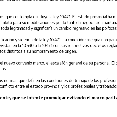
chos que contempla e incluye la ley 10471. El estado provincial ha
bito para su modificación es por lo tanto la negociación paritaria
da legitimidad y significaría un cambio regresivo en las políticas 
plicación y vigencia de la ley 10.471. La condición sine qua non par
evistan en la 10.430 a la 10471 con sus respectivos decretos regla
tos distintos a su nombramiento de origen.
do el nuevo convenio marco, el escalafón general de su personal. E
ios.
as normas que definen las condiciones de trabajo de los profesion
conflicto entre el estado provincial y los profesionales y trabajad
ente, que se intente promulgar evitando el marco parita