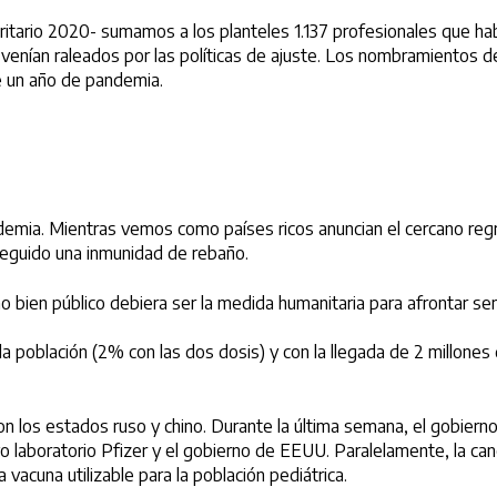
ritario 2020- sumamos a los planteles 1.137 profesionales que ha
 venían raleados por las políticas de ajuste. Los nombramientos 
e un año de pandemia.
demia. Mientras vemos como países ricos anuncian el cercano regr
seguido una inmunidad de rebaño.
mo bien público debiera ser la medida humanitaria para afrontar se
a población (2% con las dos dosis) y con la llegada de 2 millones
n los estados ruso y chino. Durante la última semana, el gobierno
 laboratorio Pfizer y el gobierno de EEUU. Paralelamente, la canc
 vacuna utilizable para la población pediátrica.