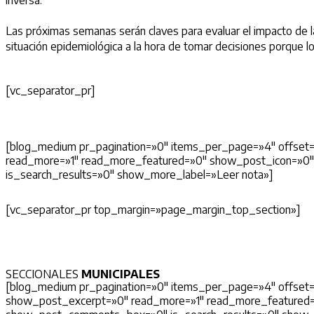
Las próximas semanas serán claves para evaluar el impacto de las
situación epidemiológica a la hora de tomar decisiones porque lo
[vc_separator_pr]
[blog_medium pr_pagination=»0″ items_per_page=»4″ offset
read_more=»1″ read_more_featured=»0″ show_post_icon=»0
is_search_results=»0″ show_more_label=»Leer nota»]
[vc_separator_pr top_margin=»page_margin_top_section»]
SECCIONALES
MUNICIPALES
[blog_medium pr_pagination=»0″ items_per_page=»4″ offset=
show_post_excerpt=»0″ read_more=»1″ read_more_featured