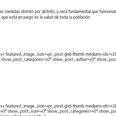
 medidas distrito por distrito, y será fundamental que funcionari
 que está en juego es la salud de toda la población.
=»» featured_image_size=»pr_post-grid-thumb-medium» ids=»2
″ show_post_categories=»0″ show_post_author=»0″ show_po
»» featured_image_size=»pr_post-grid-thumb-medium» ids=»28
=»0″ show_post_icon=»0″ show_post_categories=»0″ show_po