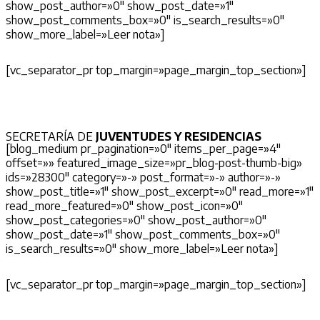
show_post_author=»0″ show_post_date=»1″
show_post_comments_box=»0″ is_search_results=»0″
show_more_label=»Leer nota»]
[vc_separator_pr top_margin=»page_margin_top_section»]
SECRETARÍA DE
JUVENTUDES Y RESIDENCIAS
[blog_medium pr_pagination=»0″ items_per_page=»4″
offset=»» featured_image_size=»pr_blog-post-thumb-big»
ids=»28300″ category=»-» post_format=»-» author=»-»
show_post_title=»1″ show_post_excerpt=»0″ read_more=»1″
read_more_featured=»0″ show_post_icon=»0″
show_post_categories=»0″ show_post_author=»0″
show_post_date=»1″ show_post_comments_box=»0″
is_search_results=»0″ show_more_label=»Leer nota»]
[vc_separator_pr top_margin=»page_margin_top_section»]