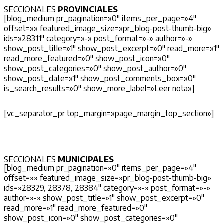
SECCIONALES
PROVINCIALES
[blog_medium pr_pagination=»0″ items_per_page=»4″
offset=»» featured_image_size=»pr_blog-post-thumb-big»
ids=»28311″ category=»-» post_format=»-» author=»-»
show_post_title=»1″ show_post_excerpt=»0″ read_more=»1″
read_more_featured=»0″ show_post_icon=»0″
show_post_categories=»0″ show_post_author=»0″
show_post_date=»1″ show_post_comments_box=»0″
is_search_results=»0″ show_more_label=»Leer nota»]
[vc_separator_pr top_margin=»page_margin_top_section»]
SECCIONALES
MUNICIPALES
[blog_medium pr_pagination=»0″ items_per_page=»4″
offset=»» featured_image_size=»pr_blog-post-thumb-big»
ids=»28329, 28378, 28384″ category=»-» post_format=»-»
author=»-» show_post_title=»1″ show_post_excerpt=»0″
read_more=»1″ read_more_featured=»0″
show_post_icon=»0″ show_post_categories=»0″