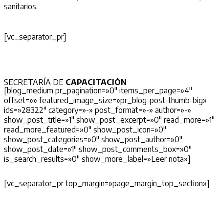
sanitarios.
[vc_separator_pr]
SECRETARÍA DE
CAPACITACIÓN
[blog_medium pr_pagination=»0″ items_per_page=»4″
offset=»» featured_image_size=»pr_blog-post-thumb-big»
ids=»28322″ category=»-» post_format=»-» author=»-»
show_post_title=»1″ show_post_excerpt=»0″ read_more=»1″
read_more_featured=»0″ show_post_icon=»0″
show_post_categories=»0″ show_post_author=»0″
show_post_date=»1″ show_post_comments_box=»0″
is_search_results=»0″ show_more_label=»Leer nota»]
[vc_separator_pr top_margin=»page_margin_top_section»]