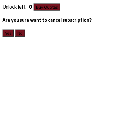
Unlock left :
0
Buy Quotas
Are you sure want to cancel subscription?
Yes
No