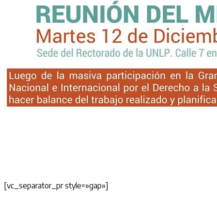
[vc_separator_pr style=»gap»]