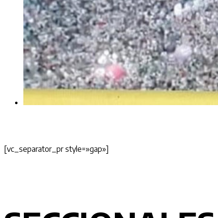
[vc_separator_pr style=»gap»]