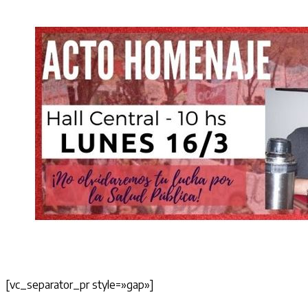
[vc_separator_pr style=»gap»]