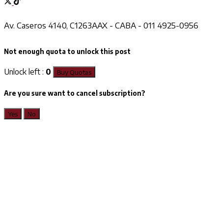
Av. Caseros 4140, C1263AAX - CABA - 011 4925-0956
Not enough quota to unlock this post
Unlock left :
0
Buy Quotas
Are you sure want to cancel subscription?
Yes
No