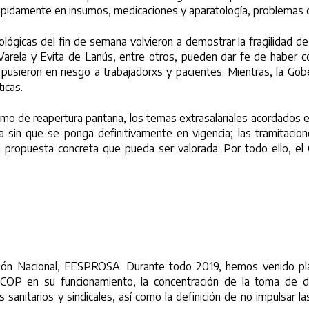
rápidamente en insumos, medicaciones y aparatología, problemas q
ológicas del fin de semana volvieron a demostrar la fragilidad 
la y Evita de Lanús, entre otros, pueden dar fe de haber const
usieron en riesgo a trabajadorxs y pacientes. Mientras, la Gobe
icas.
amo de reapertura paritaria, los temas extrasalariales acordados 
 sin que se ponga definitivamente en vigencia; las tramitacion
propuesta concreta que pueda ser valorada. Por todo ello, el C
ación Nacional, FESPROSA. Durante todo 2019, hemos venido pl
CICOP en su funcionamiento, la concentración de la toma de d
anitarios y sindicales, así como la definición de no impulsar las