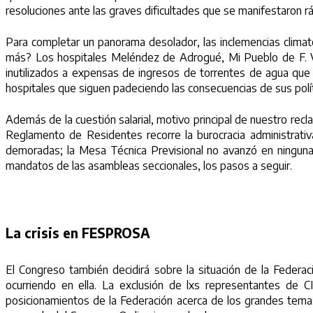
resoluciones ante las graves dificultades que se manifestaron 
Para completar un panorama desolador, las inclemencias climat
más? Los hospitales Meléndez de Adrogué, Mi Pueblo de F. Vare
inutilizados a expensas de ingresos de torrentes de agua que p
hospitales que siguen padeciendo las consecuencias de sus polít
Además de la cuestión salarial, motivo principal de nuestro recl
Reglamento de Residentes recorre la burocracia administrativa
demoradas; la Mesa Técnica Previsional no avanzó en ninguna 
mandatos de las asambleas seccionales, los pasos a seguir.
La crisis en FESPROSA
El Congreso también decidirá sobre la situación de la Feder
ocurriendo en ella. La exclusión de lxs representantes de 
posicionamientos de la Federación acerca de los grandes temas s