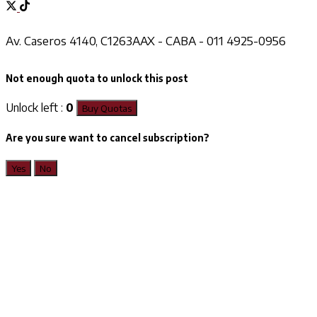
Av. Caseros 4140, C1263AAX - CABA - 011 4925-0956
Not enough quota to unlock this post
Unlock left :
0
Buy Quotas
Are you sure want to cancel subscription?
Yes
No