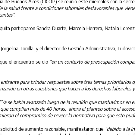
ia de Buenos Aires (CICOP) se reunió este miércoles con la secreta
 de la salud frente a condiciones laborales desfavorables que v
cantes”
.
uita participaron Sandra Duarte, Marcela Herrera, Natalia Lorenzo
Jorgelina Torrilla, y el director de Gestión Administrativa, Ludovi
 que el encuentro se dio
“en un contexto de preocupación compart
trante para brindar respuestas sobre tres temas prioritarios que
anzando en otras cuestiones que hacen a los derechos laborales y 
“Ya se había avanzado luego de la reunión que mantuvimos en el 
s que cumplían más de 40 horas, ahora el planteo sobre el acceso
sumieron el compromiso de reveer la normativa para que esto pu
a solicitud de aumento razonable, manifestaron que
“debido a la 