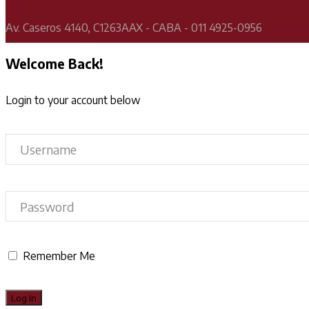
Av. Caseros 4140, C1263AAX - CABA - 011 4925-0956
Welcome Back!
Login to your account below
Remember Me