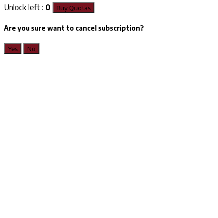
Unlock left :
0
Buy Quotas
Are you sure want to cancel subscription?
Yes
No