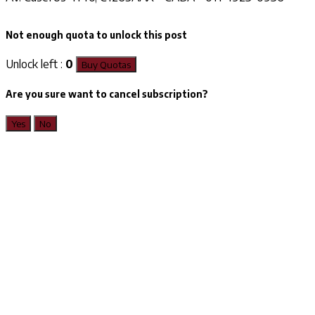
Not enough quota to unlock this post
Unlock left :
0
Buy Quotas
Are you sure want to cancel subscription?
Yes
No