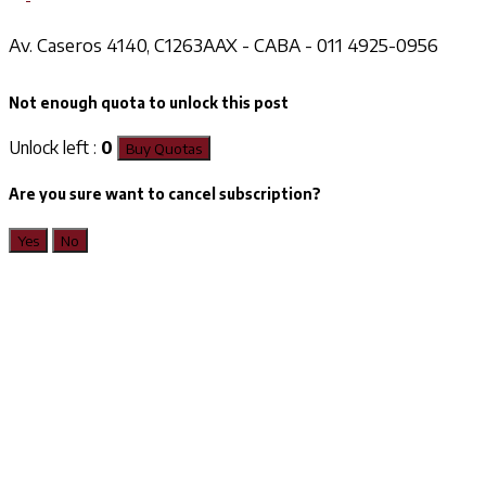
Av. Caseros 4140, C1263AAX - CABA - 011 4925-0956
Not enough quota to unlock this post
Unlock left :
0
Buy Quotas
Are you sure want to cancel subscription?
Yes
No