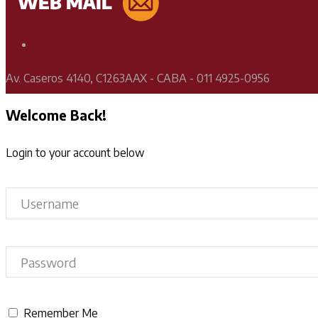
Soporte Técnico
Av. Caseros 4140, C1263AAX - CABA - 011 4925-0956
Welcome Back!
Login to your account below
Remember Me