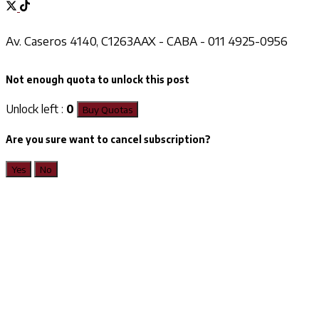
Av. Caseros 4140, C1263AAX - CABA - 011 4925-0956
Not enough quota to unlock this post
Unlock left :
0
Buy Quotas
Are you sure want to cancel subscription?
Yes
No