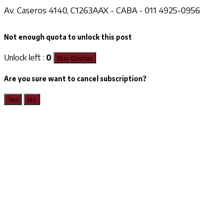
Av. Caseros 4140, C1263AAX - CABA - 011 4925-0956
Not enough quota to unlock this post
Unlock left :
0
Buy Quotas
Are you sure want to cancel subscription?
Yes
No