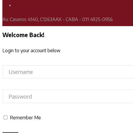
Soporte Técnico
Av. Caseros 4140, C1263AAX - CABA - 011 4925-0956
Welcome Back!
Login to your account below
Remember Me