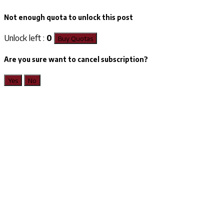
Not enough quota to unlock this post
Unlock left :
0
Buy Quotas
Are you sure want to cancel subscription?
Yes
No