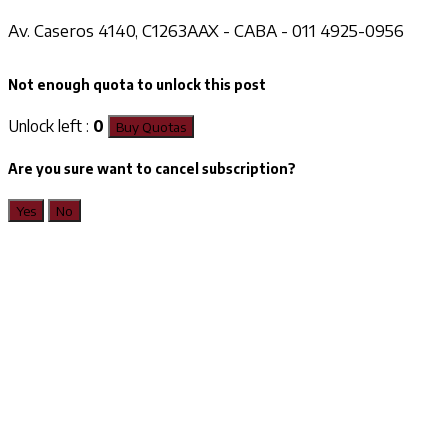
Av. Caseros 4140, C1263AAX - CABA - 011 4925-0956
Not enough quota to unlock this post
Unlock left :
0
Buy Quotas
Are you sure want to cancel subscription?
Yes
No