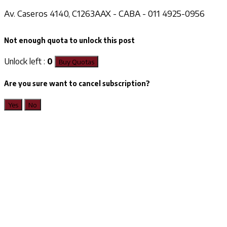
Av. Caseros 4140, C1263AAX - CABA - 011 4925-0956
Not enough quota to unlock this post
Unlock left :
0
Buy Quotas
Are you sure want to cancel subscription?
Yes
No