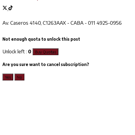
Av. Caseros 4140, C1263AAX - CABA - 011 4925-0956
Not enough quota to unlock this post
Unlock left :
0
Buy Quotas
Are you sure want to cancel subscription?
Yes
No