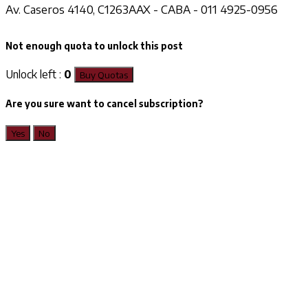
Av. Caseros 4140, C1263AAX - CABA - 011 4925-0956
Not enough quota to unlock this post
Unlock left :
0
Buy Quotas
Are you sure want to cancel subscription?
Yes
No