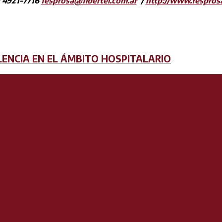
) 4921-7716
fesprosa@fibertel.com.ar
/
http://www.fespros
LENCIA EN EL ÁMBITO HOSPITALARIO