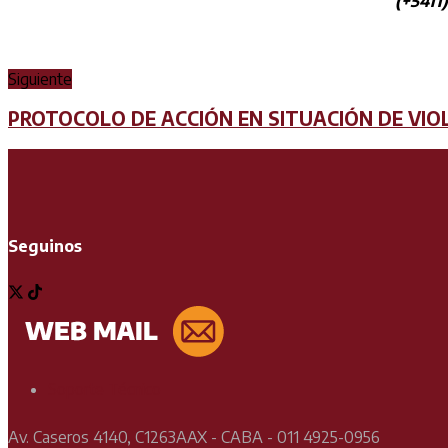
(+5411
Siguiente
PROTOCOLO DE ACCIÓN EN SITUACIÓN DE VIO
Seguinos
Soporte Técnico
Av. Caseros 4140, C1263AAX - CABA - 011 4925-0956