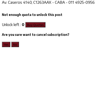
Av. Caseros 4140, C1263AAX - CABA - 011 4925-0956
Not enough quota to unlock this post
Unlock left :
0
Buy Quotas
Are you sure want to cancel subscription?
Yes
No