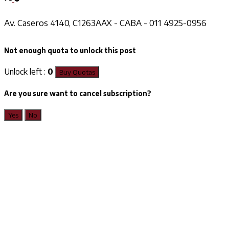
Av. Caseros 4140, C1263AAX - CABA - 011 4925-0956
Not enough quota to unlock this post
Unlock left :
0
Buy Quotas
Are you sure want to cancel subscription?
Yes
No