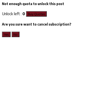
Not enough quota to unlock this post
Unlock left :
0
Buy Quotas
Are you sure want to cancel subscription?
Yes
No