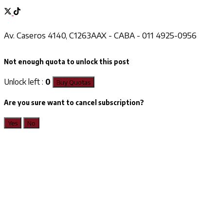
Av. Caseros 4140, C1263AAX - CABA - 011 4925-0956
Not enough quota to unlock this post
Unlock left :
0
Buy Quotas
Are you sure want to cancel subscription?
Yes
No