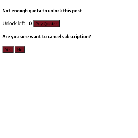
Not enough quota to unlock this post
Unlock left :
0
Buy Quotas
Are you sure want to cancel subscription?
Yes
No