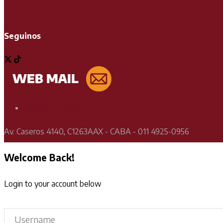
Seguinos
Soporte Técnico
Av. Caseros 4140, C1263AAX - CABA - 011 4925-0956
Welcome Back!
Login to your account below