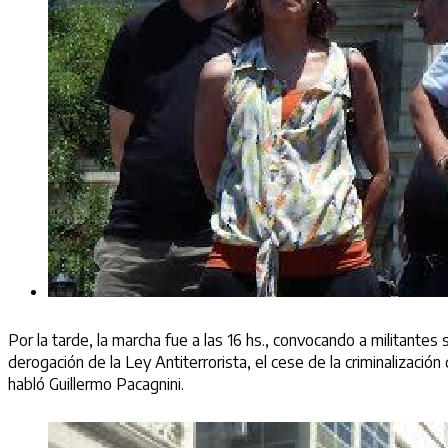
Por la tarde, la marcha fue a las 16 hs., convocando a militantes 
derogación de la Ley Antiterrorista, el cese de la criminalizació
habló Guillermo Pacagnini.