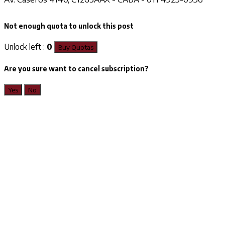
Not enough quota to unlock this post
Unlock left :
0
Buy Quotas
Are you sure want to cancel subscription?
Yes
No