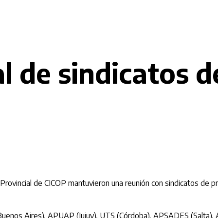
 de sindicatos d
o Provincial de CICOP mantuvieron una reunión con sindicatos de p
(Buenos Aires), APUAP (Jujuy), UTS (Córdoba), APSADES (Salta),