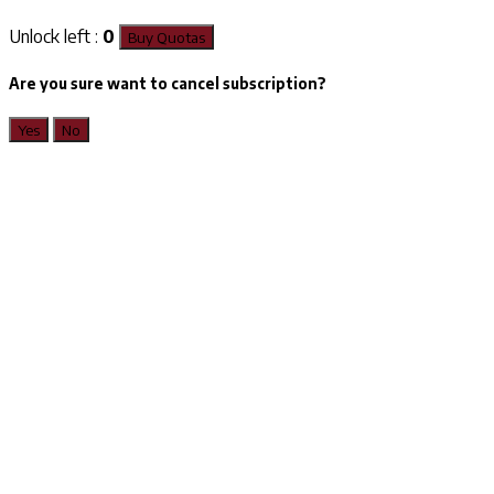
Unlock left :
0
Buy Quotas
Are you sure want to cancel subscription?
Yes
No