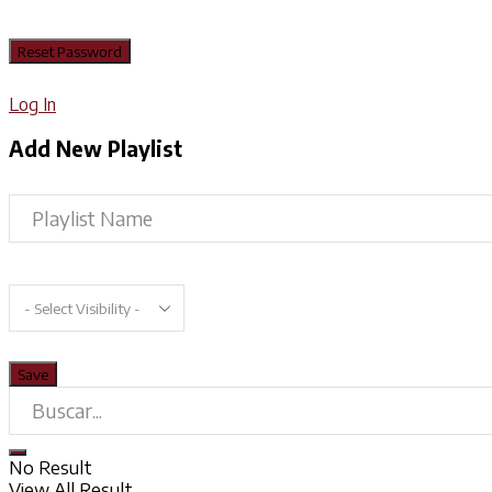
Log In
Add New Playlist
No Result
View All Result