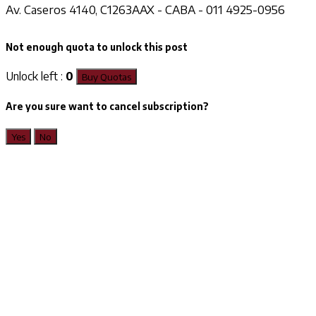
Av. Caseros 4140, C1263AAX - CABA - 011 4925-0956
Not enough quota to unlock this post
Unlock left :
0
Buy Quotas
Are you sure want to cancel subscription?
Yes
No