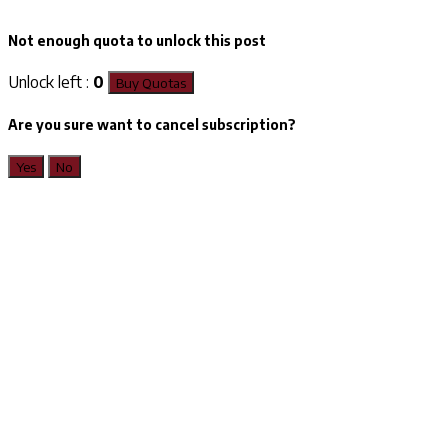
Not enough quota to unlock this post
Unlock left :
0
Buy Quotas
Are you sure want to cancel subscription?
Yes
No