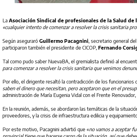
La
Asociación Sindical de profesionales de la Salud de 
«cualquier intento de comenzar a resolver la crisis sanitaria p
Según aseguraró
Guillermo Pacagnini
, secretario general del
participaron también el presidente de CICOP,
Fernando Corsig
Tal como pudo saber NuevaBA, el gremialista definió al encue
para comenzar a resolver la crisis sanitaria que venimos denu
Por ello, el dirigente resaltó la contradicción de los funcionarios 
saben el dinero que necesitan, pero aceptaron que en el presu
administración de María Eugenia Vidal con el Frente Renovador,
En la reunión, además, se abordaron las temáticas de la situaci
proveedores, y la crisis de infraestructura edilicia y equipamien
Por este motivo, Pacagnini advirtió que «
no vamos a aceptar fue
provincial tiene que hacerse cargo de la situación, así que deb