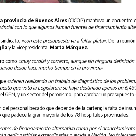
la provincia de Buenos Aires
(CICOP) mantuvo un encuentro c
rovincial con lo que algunos llaman fuentes de financiamiento alt
 sindicato, «
con este presupuesto va a faltar plata
«. De la reunión
lia
y la vicepresidenta,
Marta Márquez.
ntro como
«muy cordial y correcto, aunque sin ninguna definición
nciando desde hace mucho tiempo en la provincia
«.
que «
vienen realizando un trabajo de diagnóstico de los problem
puesto que votó la Legislatura se haya destinado apenas un 6,46
 el GEN, y un sector del peronismo, para aprobar un presupuesto
ón del personal becado que depende de la cartera; la falta de ins
to que padece la gran mayoría de los 78 hospitales provinciales.
ntes de financiamiento alternativo como por el arancelamiento e
erán pedir partidas extraodinarias o ayuda a Nación. No tolerare