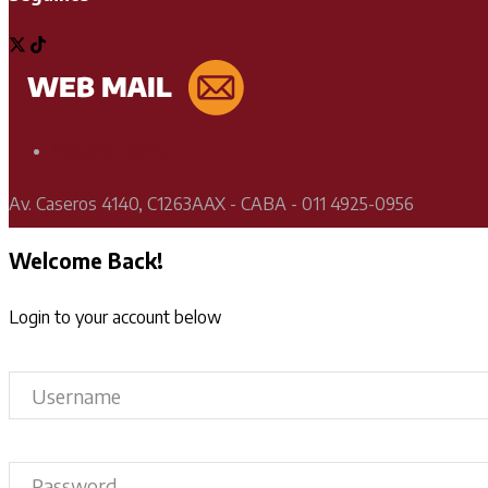
Soporte Técnico
Av. Caseros 4140, C1263AAX - CABA - 011 4925-0956
Welcome Back!
Login to your account below