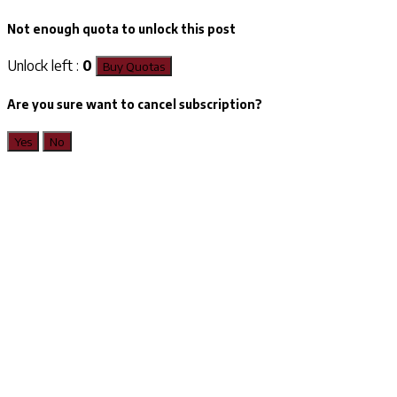
Not enough quota to unlock this post
Unlock left :
0
Buy Quotas
Are you sure want to cancel subscription?
Yes
No