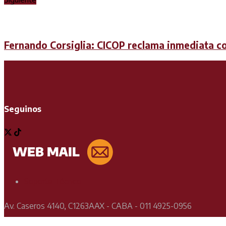
Fernando Corsiglia: CICOP reclama inmediata co
Seguinos
Soporte Técnico
Av. Caseros 4140, C1263AAX - CABA - 011 4925-0956