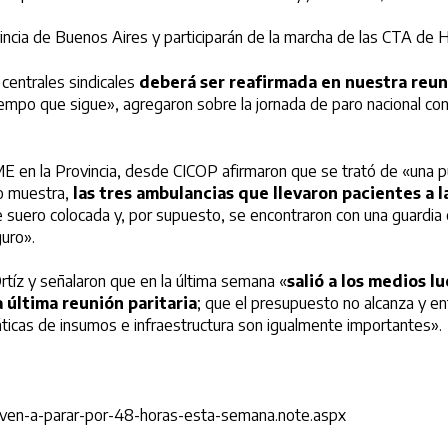
ovincia de Buenos Aires y participarán de la marcha de las CTA de 
 centrales sindicales
deberá ser reafirmada en nuestra reun
tiempo que sigue», agregaron sobre la jornada de paro nacional co
E en la Provincia, desde CICOP afirmaron que se trató de «una pu
mo muestra,
las tres ambulancias que llevaron pacientes a l
de suero colocada y, por supuesto, se encontraron con una guardia
guro».
rtíz y señalaron que en la última semana «
salió a los medios 
 última reunión paritaria
; que el presupuesto no alcanza y e
áticas de insumos e infraestructura son igualmente importantes».
lven-a-parar-por-48-horas-esta-semana.note.aspx