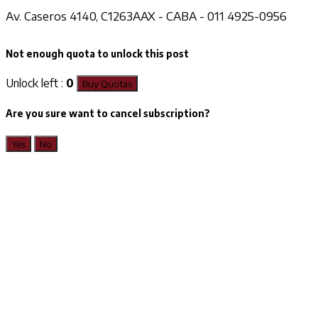
Av. Caseros 4140, C1263AAX - CABA - 011 4925-0956
Not enough quota to unlock this post
Unlock left :
0
Buy Quotas
Are you sure want to cancel subscription?
Yes
No